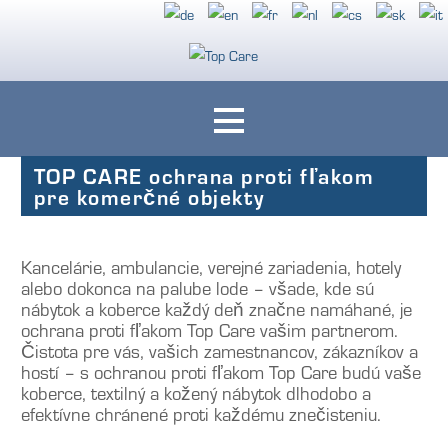
Ihre Polstermöbel rundum geschützt mit Top Care Fleckenschutz
Top Care
TOP CARE ochrana proti fľakom
pre komerčné objekty
Kancelárie, ambulancie, verejné zariadenia, hotely
alebo dokonca na palube lode – všade, kde sú
nábytok a koberce každý deň značne namáhané, je
ochrana proti fľakom Top Care vašim partnerom.
Čistota pre vás, vašich zamestnancov, zákazníkov a
hostí – s ochranou proti fľakom Top Care budú vaše
koberce, textilný a kožený nábytok dlhodobo a
efektívne chránené proti každému znečisteniu.